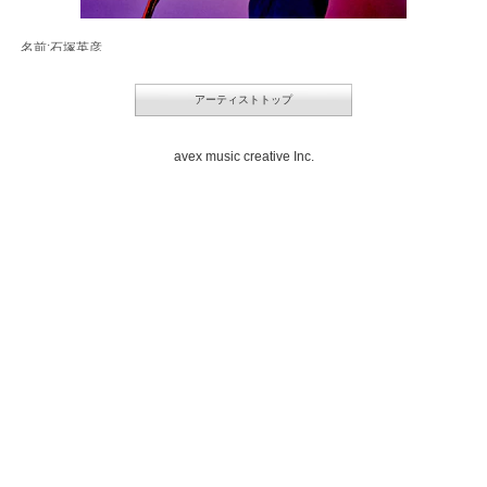
名前:石塚英彦
生年月日:1962年2月6日
出身地:神奈川県
身長:175cm
アーティストトップ
趣味・特技:音楽活動(CD「笑っているよ」でボーカルデビュー)・イラス
ト・パントマイム
avex music creative Inc.
■TV(レギュラー)
日本テレビ「火曜サプライズ」(火)19:00～19:56
TBS「ぴったんこカンカン」(金)19:56～20:54
日本テレビ「メレンゲの気持ち」(土)12:00～13:30
SBS静岡「静岡発そこ知り」(月)19:00～19:55(月1)
■CM
第一三共ヘルスケア「第一三共胃腸薬」
坂善商事「B&T CLUB」
R&W「ラビット」
森永製菓「甘酒」
秀光ビルド
■映画
「モンスターズ・ユニバーシティ」(声:主役サリー)
■ドラマ
テレビ朝日木曜ミステリー「刑事110キロ」(2013年4月クールにて、連ドラ
初主演)