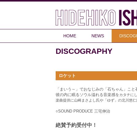
HOME
NEWS
DISCOG
DISCOGRAPHY
ロケット
「まいう～」でおなじみの「石ちゃん」こと
彼の内に眠るソウル溢れる音楽感を
カタチに
楽曲提供に山崎まさよし氏や
「ゆず」の北川悠仁
○SOUND PRODUCE 三宅伸治
絶賛予約受付中！