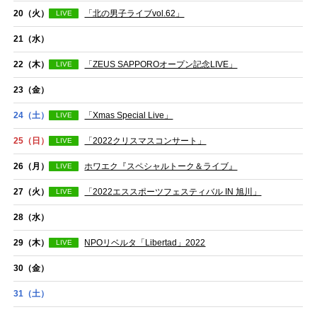
20
（火）
「北の男子ライブvol.62」
LIVE
21
（水）
22
（木）
「ZEUS SAPPOROオープン記念LIVE」
LIVE
23
（金）
24
（土）
「Xmas Special Live」
LIVE
25
（日）
「2022クリスマスコンサート」
LIVE
26
（月）
ホワエク『スペシャルトーク＆ライブ』
LIVE
27
（火）
「2022エススポーツフェスティバル IN 旭川」
LIVE
28
（水）
29
（木）
NPOリベルタ「Libertad」2022
LIVE
30
（金）
31
（土）