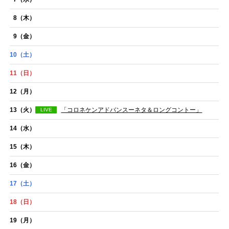
8
（木）
9
（金）
10
（土）
11
（日）
12
（月）
13
（火）
「コロネケンアドバンスーネタ＆ロングコントー」
LIVE
14
（水）
15
（木）
16
（金）
17
（土）
18
（日）
19
（月）