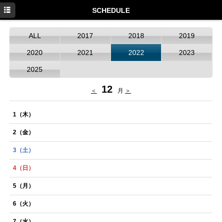
HOME
SCHEDULE
NEWS
ALL
2017
2018
2019
SCHEDULE
2020
2021
2022
2023
DISCOGRAPHY
2025
PROFILE
12
＜
月
＞
MOVIE
1
（木）
GOODS
2
（金）
3
（土）
4
（日）
5
（月）
6
（火）
7
（水）