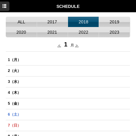
HOME
SCHEDULE
NEWS
ALL
2017
2018
2019
SCHEDULE
2020
2021
2022
2023
DISCOGRAPHY
1
＜
月
＞
PROFILE
1
（月）
MOVIE
2
（火）
GOODS
3
（水）
4
（木）
5
（金）
6
（土）
7
（日）