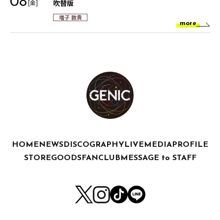
08
[金]
吹替版
増子 敦貴
more
HOME
NEWS
DISCOGRAPHY
LIVE
MEDIA
PROFILE
STORE
GOODS
FANCLUB
MESSAGE to STAFF