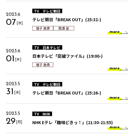
TV
テレビ朝日
2023.6
テレビ朝日「BREAK OUT」(25:32-)
07
[水]
増子 敦貴
西澤 呈
more
TV
日本テレビ
2023.6
日本テレビ「突破ファイル」(19:00-)
01
[木]
増子 敦貴
more
TV
テレビ朝日
2023.5
31
[水]
テレビ朝日「BREAK OUT」(25:26-)
more
TV
NHK
2023.5
29
[月]
NHK Eテレ「趣味どきっ！」(21:30-21:55)
more