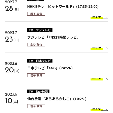
2023.7
NHK Eテレ「ビットワールド」(17:35-18:00)
28
[金]
増子 敦貴
more
TV
フジテレビ
2023.7
フジテレビ「FNS27時間テレビ」
23
[日]
金谷 鞠杏
more
TV
日本テレビ
2023.6
日本テレビ「eGG」(24:59-)
20
[火]
増子 敦貴
more
TV
仙台放送
2023.6
仙台放送「あらあらかしこ」(10:25-)
10
[土]
増子 敦貴
more