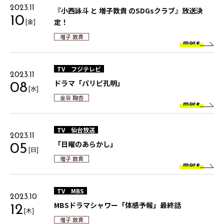
2023.11
『小西詠斗 と 増子敦貴 のSDGsクラブ』放送決
10
[金]
定！
増子 敦貴
more
TV
フジテレビ
2023.11
ドラマ「パリピ孔明」
08
[水]
金谷 鞠杏
more
TV
仙台放送
2023.11
「日曜のあらかし」
05
[日]
増子 敦貴
more
TV
MBS
2023.10
MBSドラマシャワー「体感予報」最終話
12
[木]
増子 敦貴