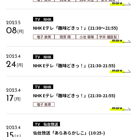
more
TV
NHK
2023.5
NHK Eテレ「趣味どきっ！」(21:30～21:55)
08
[月]
増子 敦貴
雨宮 翔
小池 竜暉
宇井 優良梨
more
TV
NHK
2023.4
24
[月]
NHK Eテレ「趣味どきっ！」(21:30-21:55)
more
TV
NHK
2023.4
NHK Eテレ「趣味どきっ！」(21:30-21:55)
17
[月]
増子 敦貴
more
TV
仙台放送
2023.4
仙台放送「あらあらかしこ」(10:25-)
15
[土]