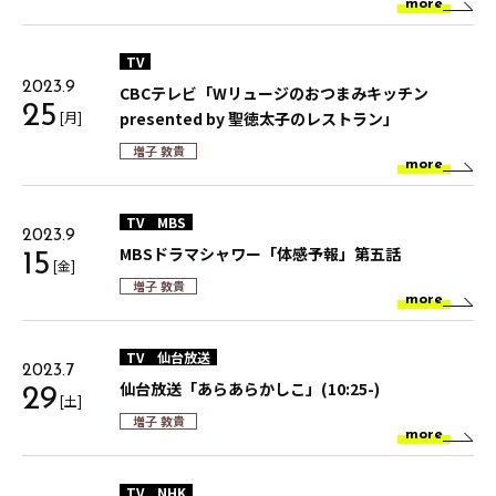
more
TV
2023.9
CBCテレビ「Wリュージのおつまみキッチン
25
[月]
presented by 聖徳太子のレストラン」
増子 敦貴
more
TV
MBS
2023.9
MBSドラマシャワー「体感予報」第五話
15
[金]
増子 敦貴
more
TV
仙台放送
2023.7
仙台放送「あらあらかしこ」(10:25-)
29
[土]
増子 敦貴
more
TV
NHK