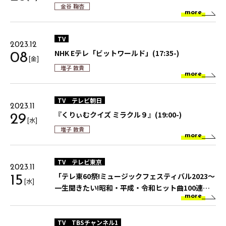
金谷 鞠杏
more
TV
2023.12
NHK Eテレ「ビットワールド」(17:35-)
08
[金]
増子 敦貴
more
TV
テレビ朝日
2023.11
『くりぃむクイズ ミラクル９』(19:00-)
29
[水]
増子 敦貴
more
TV
テレビ東京
2023.11
「テレ東60祭!ミュージックフェスティバル2023～
15
[水]
一生聞きたい!昭和・平成・令和ヒット曲100連発
more
～」
TV
TBSチャンネル1