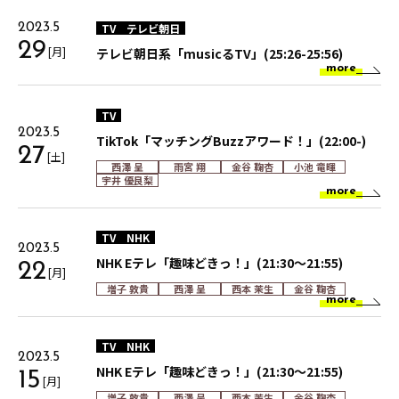
TV
テレビ朝日
2023.5
29
[月]
テレビ朝日系「musicるTV」(25:26-25:56)
more
TV
2023.5
TikTok「マッチングBuzzアワード！」(22:00-)
27
[土]
西澤 呈
雨宮 翔
金谷 鞠杏
小池 竜暉
宇井 優良梨
more
TV
NHK
2023.5
NHK Eテレ「趣味どきっ！」(21:30～21:55)
22
[月]
増子 敦貴
西澤 呈
西本 茉生
金谷 鞠杏
more
TV
NHK
2023.5
NHK Eテレ「趣味どきっ！」(21:30～21:55)
15
[月]
増子 敦貴
西澤 呈
西本 茉生
金谷 鞠杏