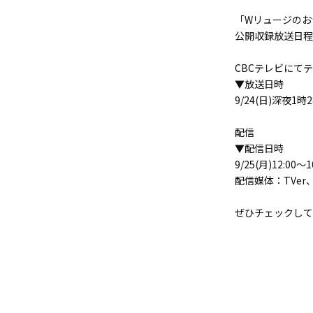
「Wリュージのおつ
公開収録放送日程
CBCテレビにて
▼放送日時
9/24(日)深夜1
配信
▼配信日時
9/25(月)12:00～1
配信媒体：TVer
ぜひチェックして