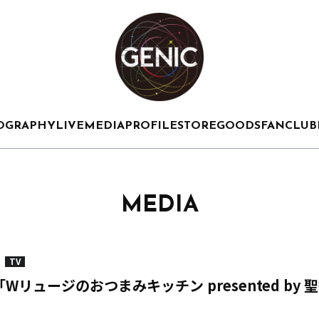
OGRAPHY
LIVE
MEDIA
PROFILE
STORE
GOODS
FANCLUB
MEDIA
TV
「Wリュージのおつまみキッチン presented by