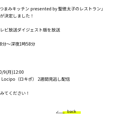
まみキッチン presented by 聖徳太子のレストラン」
が決定しました！
テレビ放送ダイジェスト版を放送
時28分～深夜1時58分
0/9(月)12:00
、Locipo（ロキポ） 2週間見逃し配信
みてください！
back