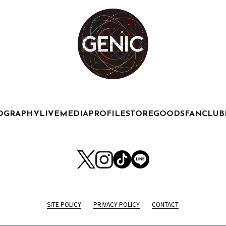
OGRAPHY
LIVE
MEDIA
PROFILE
STORE
GOODS
FANCLUB
SITE POLICY
PRIVACY POLICY
CONTACT