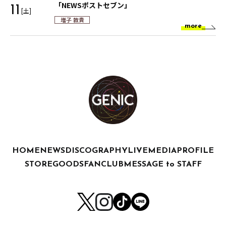
「NEWSポストセブン」
11
[土]
増子 敦貴
more
HOME
NEWS
DISCOGRAPHY
LIVE
MEDIA
PROFILE
STORE
GOODS
FANCLUB
MESSAGE to STAFF