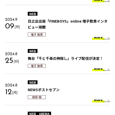
more
WEB
2024.9
日之出出版「FINEBOYS」online 増子敦貴インタ
09
[月]
ビュー掲載
増子 敦貴
more
WEB
2024.8
舞台「千と千尋の神隠し」ライブ配信が決定！
25
[日]
増子 敦貴
more
WEB
2024.8
NEWSポストセブン
12
[月]
雨宮 翔
more
WEB
ABEMA