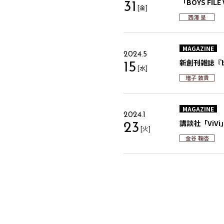
「BOYS FILE
31
[金]
西澤 呈
MAGAZINE
2024.5
新創刊雑誌『b
15
[水]
増子 敦貴
MAGAZINE
2024.1
講談社「ViVi
23
[火]
金谷 鞠杏