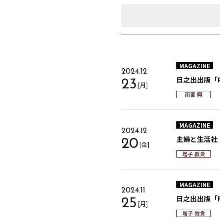
MAGAZINE
2024.12
日之出出版「Pet
23
[月]
雨宮 翔
MAGAZINE
2024.12
主婦と生活社「
20
[金]
増子 敦貴
MAGAZINE
2024.11
日之出出版「FIN
25
[月]
増子 敦貴