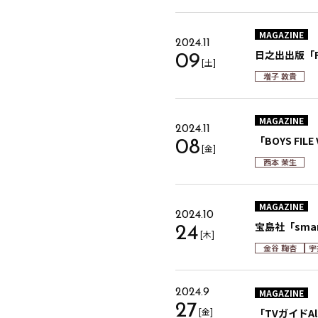
MAGAZINE
2024.11
日之出出版「F
09
[土]
増子 敦貴
MAGAZINE
2024.11
「BOYS FILE 
08
[金]
西本 茉生
MAGAZINE
2024.10
宝島社「sma
24
[木]
金谷 鞠杏
宇
MAGAZINE
2024.9
27
[金]
「TVガイドAl