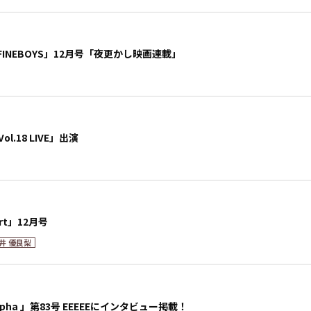
INEBOYS」12月号「夜更かし映画連載」
Vol.18 LIVE」出演
rt」12月号
井 優良梨
pha 」第83号 EEEEEにインタビュー掲載！