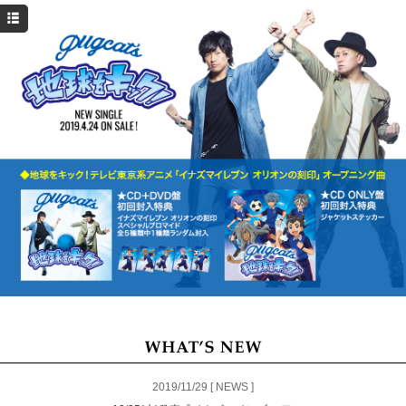
HOME
NEWS
SCHEDULE
DISCOGRAPHY
PROFILE
MOVIE
2019/11/29 [ NEWS ]