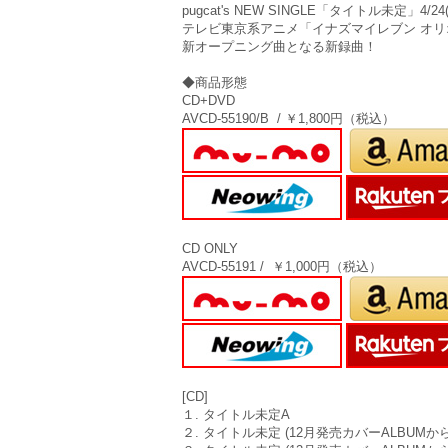
pugcat's NEW SINGLE「タイトル未定」4/
テレビ東京系アニメ「イナズマイレブン オリ
新オープニング曲となる新録曲！
◆商品形態
CD+DVD
AVCD-55190/B / ￥1,800円（税込）
CD ONLY
AVCD-55191 / ￥1,000円（税込）
[CD]
１. タイトル未定A
２. タイトル未定 (12月発売カバーALBUMか