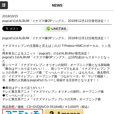
HOME
NEWS
NEWS
2018/10/15
pugcat’s1st ALBUM「イナズマ爆OPソングス」 2018年12月12日発売決定！！
SCHEDULE
DISCOGRAPHY
pugcat’s1st ALBUM「イナズマ爆OPソングス」 2018年12月12日発売決定！！
PROFILE
イナズマイレブンの主題歌と言えばこの人! T-Pistonz+KMCのボーカル、トン兄
と
岡本幸太によるユニット「pugcat's」の1st ALBUMが発売決定！
MOVIE
pugcat’s 1st ALBUM「イナズマ爆OPソングス」は10/5(金)からスタートとなっ
た
新シリーズ「イナズマイレブン オリオンの刻印」オープニング曲となる新録曲
「舞台はデッカイほうがいい！」、前シリーズでもある「イナズマイレブン ア
レスの天秤」オープニング曲「てっぺんへダッシュ！」はもちろん、過去歴代
の「イナズマイレブン」オープニング曲「つながリーヨ」や「マジで感謝！」
等、多数の人気曲をpugcat'sがカバーし収録する注目作となります！！
◆舞台はデッカイほうがいい！
テレビ東京系アニメ『イナズマイレブン オリオンの刻印』オープニング曲
◆てっぺんへダッシュ！
テレビ東京系アニメ『イナズマイレブン アレスの天秤』オープニング曲
商品形態／価格：CD+DVD[AVCD-55184/B] / ￥3,000円（税込）