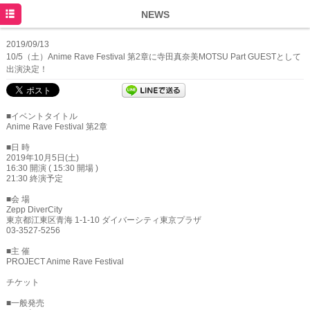
HOME
NEWS
NEWS
2019/09/13
10/5（土）Anime Rave Festival 第2章に寺田真奈美MOTSU Part GUESTとして
SCHEDULE
出演決定！
DISCOGRAPHY
■イベントタイトル
PROFILE
Anime Rave Festival 第2章
MOVIE
■日 時
2019年10月5日(土)
16:30 開演 ( 15:30 開場 )
21:30 終演予定
■会 場
Zepp DiverCity
東京都江東区青海 1-1-10 ダイバーシティ東京プラザ
03-3527-5256
■主 催
PROJECT Anime Rave Festival
チケット
■一般発売