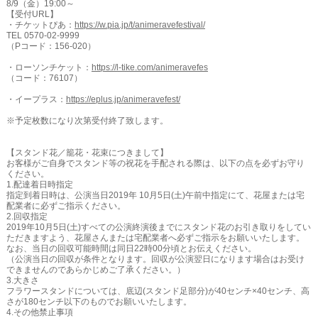
8/9（金）19:00～
【受付URL】
・チケットぴあ：
https://w.pia.jp/t/animeravefestival/
TEL 0570-02-9999
（Pコード：156-020）
・ローソンチケット：
https://l-tike.com/animeravefes
（コード：76107）
・イープラス：
https://eplus.jp/animeravefest/
※予定枚数になり次第受付終了致します。
【スタンド花／籠花・花束につきまして】
お客様がご自身でスタンド等の祝花を手配される際は、以下の点を必ずお守り
ください。
1.配達着日時指定
指定到着日時は、公演当日2019年 10月5日(土)午前中指定にて、花屋または宅
配業者に必ずご指示ください。
2.回収指定
2019年10月5日(土)すべての公演終演後までにスタンド花のお引き取りをしてい
ただきますよう、花屋さんまたは宅配業者へ必ずご指示をお願いいたします。
なお、当日の回収可能時間は同日22時00分頃とお伝えください。
（公演当日の回収が条件となります。回収が公演翌日になります場合はお受け
できませんのであらかじめご了承ください。）
3.大きさ
フラワースタンドについては、底辺(スタンド足部分)が40センチ×40センチ、高
さが180センチ以下のものでお願いいたします。
4.その他禁止事項