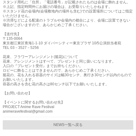
スタンド用札に「住所」「電話番号」が記載されたものは会場に飾れません。
※上記、指定時間外にお届けの場合は、お受取りいたしかねます。
※スタンド花の会場内(会場敷地内の場外も含む)での設置場所についてはご指定
いただけません。
※渋滞などによる配達のトラブルや会場内の都合により、会場に設置できない
場合がございますので、あらかじめご了承ください。
【送付先】
〒135-0064
東京都江東区青海1-1-10 ダイバーシティー東京プラザ 10/5公演担当者宛
TEL 03－3527－5256
花束、フラワーアレンジメント(籠花)について
花束、アレンジメントはすべて、プレゼントと同じ扱いになります。
入口の『プレゼント受付』までお持ちください。
ロビーに飾ることはできませんので、あらかじめご了承ください。
籠花の、花を入れる容器のサイズは幅30センチ、奥行き30センチ以内のもので
お願いいたします。
容器の高さを含む花の高さは80センチ以下でお願いいたします。
【お問い合わせ】
【イベントに関するお問い合わせ先】
PROJECT Anime Rave Festival
animeravefestival@gmail.com
NEWS一覧へ戻る