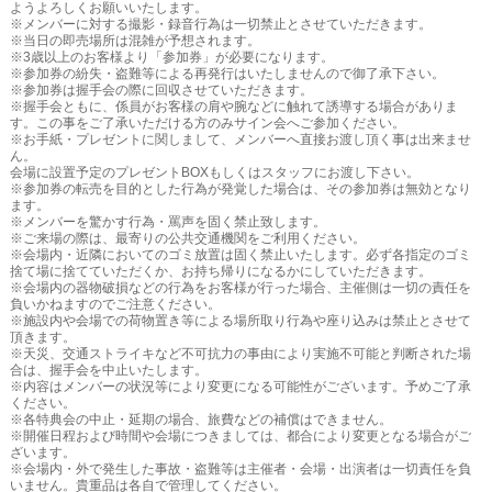
ようよろしくお願いいたします。
※メンバーに対する撮影・録音行為は一切禁止とさせていただきます。
※当日の即売場所は混雑が予想されます。
※3歳以上のお客様より「参加券」が必要になります。
※参加券の紛失・盗難等による再発行はいたしませんので御了承下さい。
※参加券は握手会の際に回収させていただきます。
※握手会ともに、係員がお客様の肩や腕などに触れて誘導する場合がありま
す。この事をご了承いただける方のみサイン会へご参加ください。
※お手紙・プレゼントに関しまして、メンバーへ直接お渡し頂く事は出来ませ
ん。
会場に設置予定のプレゼントBOXもしくはスタッフにお渡し下さい。
※参加券の転売を目的とした行為が発覚した場合は、その参加券は無効となり
ます。
※メンバーを驚かす行為・罵声を固く禁止致します。
※ご来場の際は、最寄りの公共交通機関をご利用ください。
※会場内・近隣においてのゴミ放置は固く禁止いたします。必ず各指定のゴミ
捨て場に捨てていただくか、お持ち帰りになるかにしていただきます。
※会場内の器物破損などの行為をお客様が行った場合、主催側は一切の責任を
負いかねますのでご注意ください。
※施設内や会場での荷物置き等による場所取り行為や座り込みは禁止とさせて
頂きます。
※天災、交通ストライキなど不可抗力の事由により実施不可能と判断された場
合は、握手会を中止いたします。
※内容はメンバーの状況等により変更になる可能性がございます。予めご了承
ください。
※各特典会の中止・延期の場合、旅費などの補償はできません。
※開催日程および時間や会場につきましては、都合により変更となる場合がご
ざいます。
※会場内・外で発生した事故・盗難等は主催者・会場・出演者は一切責任を負
いません。貴重品は各自で管理してください。