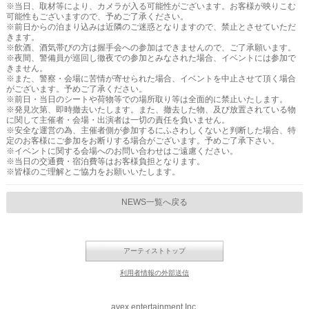
※当日、取材等により、カメラが入る可能性がございます。お客様が映りこむ
可能性もございますので、予めご了承ください。
※前日からの泊まり込みは近隣のご迷惑となりますので、禁止とさせていただ
きます。
※飲酒、酒気帯びの方は握手会への参加はできませんので、ご了承願います。
※夜間、警備員が巡回し徹夜での参加とみなされた場合、イベントには参加で
きません。
※また、警察・会場に苦情が寄せられた場合、イベントを中止させて頂く場合
がございます。予めご了承ください。
※前日・当日のシートや荷物等での場所取り等は全面的に禁止いたします。
※発見次第、即時撤去いたします。また、撤去した物、及び放置されている物
に関して主催者・会場・出演者は一切の責任を負いません。
※安全な運営の為、主催者側が参加するにふさわしくないと判断した場合、特
定のお客様にご参加をお断りする場合がございます。予めご了承下さい。
※イベントに関する会場へのお問い合わせはご遠慮ください。
※当日の交通費・宿泊費等はお客様負担となります。
※皆様のご理解とご協力をお願いいたします。
NEWS一覧へ戻る
アーティストトップ
利用者情報の外部送信
avex entertainment Inc.