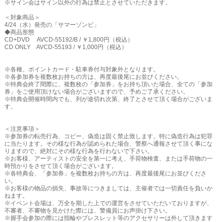
※サイン会はサイン以外の行為は禁止とさせていただきます。
＜対象商品＞
4/24（水）発売の「サマーゾンビ」
◆商品形態
CD+DVD AVCD-55192/B / ￥1,800円（税込）
CD ONLY AVCD-55193 / ￥1,000円（税込）
※各種、ポイントカード・駐車券付与対象外となります。
※各参加券を複数枚お持ちの方は、再度最後尾にお並びください。
※特典会終了間際に、複数枚の「参加券」をお持ち頂いた場合、全ての「参加
券」をご使用頂けない場合がございますので、予めご了承ください。
※特典会開催時間内でも、列が途切れ次第、終了とさせて頂く場合がございま
す。
＜注意事項＞
※参加券の転売行為、コピー、偽造は固く禁止致します。特に偽造行為は犯罪
に当たります。その様な行為が認められた場合、警察へ通報させて頂く事にな
りますので、絶対にその様な行為を行わないで下さい。
※お客様、アーティストの安全を第一に考え、手荷物検査、または手荷物の一
時預かりをさせて頂く場合がございます。
※各特典会、「参加券」を複数枚お持ちの方は、再度最後尾にお並びくださ
い。
※お客様の物品の損失、事故等につきましては、主催者では一切責任を負いか
ねます。
※イベント会場は、万全を期した上での運営をさせていただいておりますが、
不審者、不審物を見かけた際には、警備員にお声掛け下さい。
※握手会参加の際には指輪やブレスレット等のアクセサリーは外して頂きます