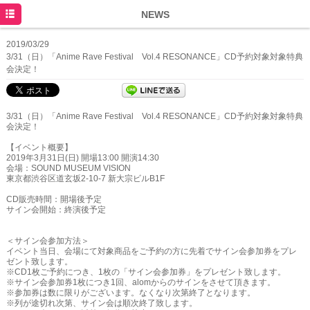
HOME
NEWS
NEWS
2019/03/29
3/31（日）「Anime Rave Festival Vol.4 RESONANCE」CD予約対象対象特典
SCHEDULE
会決定！
DISCOGRAPHY
3/31（日）「Anime Rave Festival Vol.4 RESONANCE」CD予約対象対象特典
PROFILE
会決定！
MOVIE
【イベント概要】
2019年3月31日(日) 開場13:00 開演14:30
会場：SOUND MUSEUM VISION
東京都渋谷区道玄坂2-10-7 新大宗ビルB1F
CD販売時間：開場後予定
サイン会開始：終演後予定
＜サイン会参加方法＞
イベント当日、会場にて対象商品をご予約の方に先着でサイン会参加券をプレ
ゼント致します。
※CD1枚ご予約につき、1枚の「サイン会参加券」をプレゼント致します。
※サイン会参加券1枚につき1回、alomからのサインをさせて頂きます。
※参加券は数に限りがございます。なくなり次第終了となります。
※列が途切れ次第、サイン会は順次終了致します。