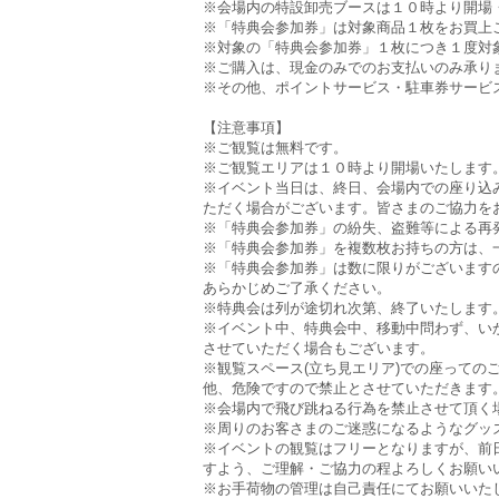
※会場内の特設卸売ブースは１０時より開場
※「特典会参加券」は対象商品１枚をお買上
※対象の「特典会参加券」１枚につき１度対
※ご購入は、現金のみでのお支払いのみ承り
※その他、ポイントサービス・駐車券サービ
【注意事項】
※ご観覧は無料です。
※ご観覧エリアは１０時より開場いたします
※イベント当日は、終日、会場内での座り込
ただく場合がございます。皆さまのご協力を
※「特典会参加券」の紛失、盗難等による再
※「特典会参加券」を複数枚お持ちの方は、
※「特典会参加券」は数に限りがございます
あらかじめご了承ください。
※特典会は列が途切れ次第、終了いたします
※イベント中、特典会中、移動中問わず、い
させていただく場合もございます。
※観覧スペース(立ち見エリア)での座って
他、危険ですので禁止とさせていただきます
※会場内で飛び跳ねる行為を禁止させて頂く
※周りのお客さまのご迷惑になるようなグッ
※イベントの観覧はフリーとなりますが、前
すよう、ご理解・ご協力の程よろしくお願い
※お手荷物の管理は自己責任にてお願いいた