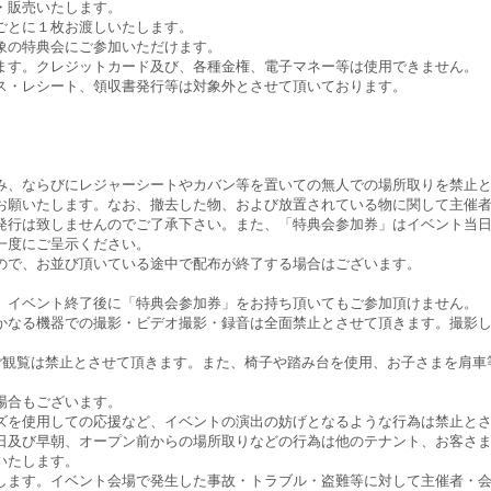
・販売いたします。
ごとに１枚お渡しいたします。
象の特典会にご参加いただけます。
ます。クレジットカード及び、各種金権、電子マネー等は使用できません。
ス・レシート、領収書発行等は対象外とさせて頂いております。
。
み、ならびにレジャーシートやカバン等を置いての無人での場所取りを禁止
お願いたします。なお、撤去した物、および放置されている物に関して主催
発行は致しませんのでご了承下さい。また、「特典会参加券」はイベント当
一度にご呈示ください。
ので、お並び頂いている途中で配布が終了する場合はございます。
。イベント終了後に「特典会参加券」をお持ち頂いてもご参加頂けません。
かなる機器での撮影・ビデオ撮影・録音は全面禁止とさせて頂きます。撮影
のご観覧は禁止とさせて頂きます。また、椅子や踏み台を使用、お子さまを肩
。
場合もございます。
ズを使用しての応援など、イベントの演出の妨げとなるような行為は禁止と
日及び早朝、オープン前からの場所取りなどの行為は他のテナント、お客さ
いたします。
します。イベント会場で発生した事故・トラブル・盗難等に対して主催者・