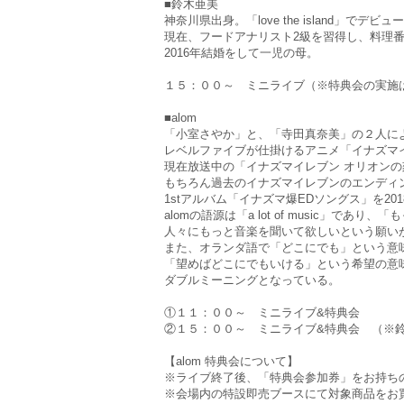
■鈴木亜美
神奈川県出身。「love the island」でデビュ
現在、フードアナリスト2級を習得し、料理
2016年結婚をして一児の母。
１５：００～ ミニライブ（※特典会の実施
■alom
「小室さやか」と、「寺田真奈美」の２人に
レベルファイブが仕掛けるアニメ「イナズマイ
現在放送中の「イナズマイレブン オリオン
もちろん過去のイナズマイレブンのエンディ
1stアルバム「イナズマ爆EDソングス」を201
alomの語源は「a lot of music」であ
人々にもっと音楽を聞いて欲しいという願い
また、オランダ語で「どこにでも」という意
「望めばどこにでもいける」という希望の意
ダブルミーニングとなっている。
①１１：００～ ミニライブ&特典会
②１５：００～ ミニライブ&特典会 （※
【alom 特典会について】
※ライブ終了後、「特典会参加券」をお持ち
※会場内の特設即売ブースにて対象商品をお