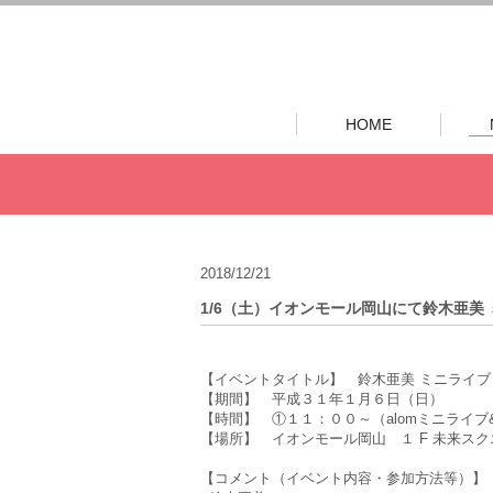
HOME
2018/12/21
1/6（土）イオンモール岡山にて鈴木亜美 
【イベントタイトル】 鈴木亜美 ミニライブ 
【期間】 平成３１年１月６日（日）
【時間】 ①１１：００～（alomミニライブ
【場所】 イオンモール岡山 １ F 未来スク
【コメント（イベント内容・参加方法等）】