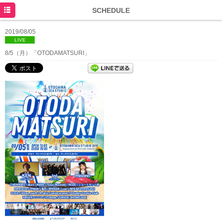
HOME
SCHEDULE
NEWS
2019/08/05
LIVE
SCHEDULE
8/5（月）「OTODAMATSURI」
DISCOGRAPHY
PROFILE
MOVIE