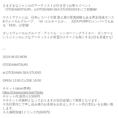
さまざまなジャンルのアーティストが行き交うお祭りイベント
「OTODAMATSURI」がOTODAMA SEA STUDIO2019 にて初開催!
ゲストアクトには、日本レコード大賞 新人賞の受賞経験もある男女混成ダンス
&ヴォーカルグループ、「lol -エルオーエル-」、元DA PUMPのメンバーでもあ
る「KEN」が登場!
ダンスヴォーカルグループ・アイドル・シンガーソングライター・ダンサーと
いうジャンルレスなアーティストが音霊のステージを熱くする1日を見逃すな!
---
2019.08.05.MON
OTODAMATSURI
at OTODAMA SEA STUDIO
OPEN 13:00 CLOSE 19:00
チケット(alom専用)
https://t.livepocket.jp/e/7knkx
チケット代:前売り3,500円
※チケット代無料となっておりますが当日会場にて精算となります。
※当日受付にて申し込み者のお名前をお伝えしチケット代の支払いをお願い致
します。
※入場時別途1ドリンク代(600円)