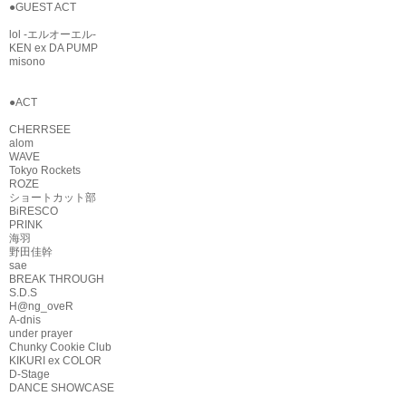
●GUEST ACT
lol -エルオーエル-
KEN ex DA PUMP
misono
●ACT
CHERRSEE
alom
WAVE
Tokyo Rockets
ROZE
ショートカット部
BiRESCO
PRINK
海羽
野田佳幹
sae
BREAK THROUGH
S.D.S
H@ng_oveR
A-dnis
under prayer
Chunky Cookie Club
KIKURI ex COLOR
D-Stage
DANCE SHOWCASE