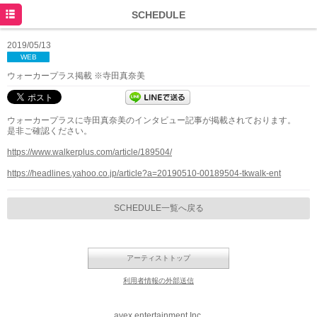
HOME
SCHEDULE
NEWS
2019/05/13
WEB
SCHEDULE
ウォーカープラス掲載 ※寺田真奈美
DISCOGRAPHY
ウォーカープラスに寺田真奈美のインタビュー記事が掲載されております。
PROFILE
是非ご確認ください。
MOVIE
https://www.walkerplus.com/article/189504/
https://headlines.yahoo.co.jp/article?a=20190510-00189504-tkwalk-ent
SCHEDULE一覧へ戻る
アーティストトップ
利用者情報の外部送信
avex entertainment Inc.