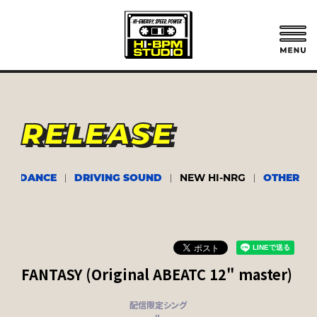
RELEASE
ARA DANCE
DRIVING SOUND
NEW HI-NRG
OTHER
FANTASY (Original ABEATC 12" master)
配信限定シング