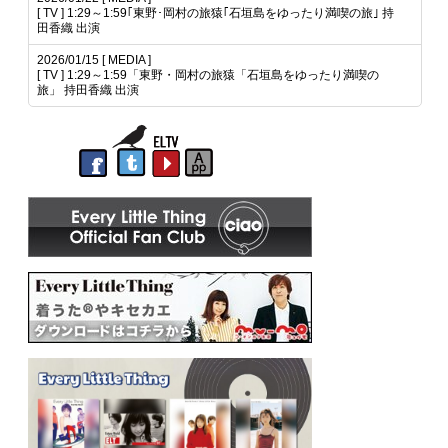
[ TV ] 1:29～1:59｢東野･岡村の旅猿｢石垣島をゆったり満喫の旅｣ 持
田香織 出演
2026/01/15 [ MEDIA ]
[ TV ] 1:29～1:59「東野・岡村の旅猿「石垣島をゆったり満喫の
旅」 持田香織 出演