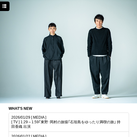
HOME
NEWS
MEDIA
PROFILE
DISCOGRAPHY
GOODS
もかのま
PHOTO GALLERY
WHAT'S NEW
2026/01/29 [ MEDIA ]
[ TV ] 1:29～1:59｢東野･岡村の旅猿｢石垣島をゆったり満喫の旅｣ 持
田香織 出演
2026/01/22 [ MEDIA ]