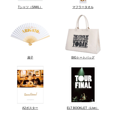
Tシャツ（S/M/L）
マフラータオル
扇子
BIGトートバッグ
A2ポスター
ELT BOOKLET（Live）