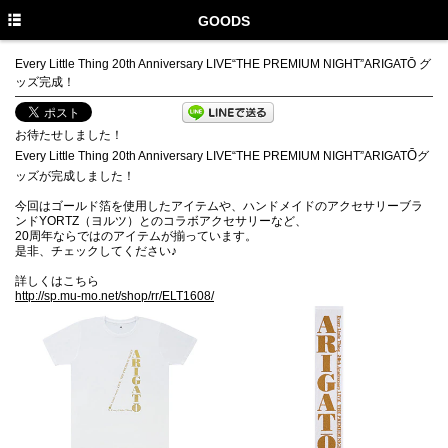
HOME
GOODS
NEWS
Every Little Thing 20th Anniversary LIVE“THE PREMIUM NIGHT”ARIGATŌ グ
ッズ完成！
MEDIA
PROFILE
お待たせしました！
Ō
Every Little Thing 20th Anniversary LIVE“THE PREMIUM NIGHT”ARIGAT
グ
DISCOGRAPHY
ッズが完成しました！
今回はゴールド箔を使用したアイテムや、ハンドメイドのアクセサリーブラ
GOODS
ンドYORTZ（ヨルツ）とのコラボアクセサリーなど、
20周年ならではのアイテムが揃っています。
もかのま
是非、チェックしてください♪
詳しくはこちら
PHOTO GALLERY
http://sp.mu-mo.net/shop/rr/ELT1608/