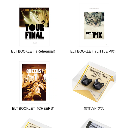
ELT BOOKLET（Rehearsal）
ELT BOOKLET（LITTLE PIX）
ELT BOOKLET（CHEERS）
黒猫のピアス