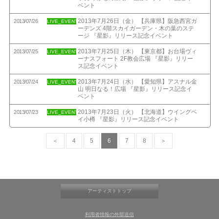
ベント
2013年7月26日（金） 【兵庫県】阪急西宮ガ
2013/07/26
LIVE_EVENT
ーデンズ 4階スカイガーデン・木の葉のステ
ージ 『星影』リリース記念イベント
2013年7月25日（木） 【東京都】お台場ヴィ
2013/07/25
LIVE_EVENT
ーナスフォート 2F教会広場 『星影』リリー
ス記念イベント
2013年7月24日（水） 【愛知県】アスナル金
2013/07/24
LIVE_EVENT
山 明日なる！広場 『星影』リリース記念イ
ベント
2013年7月23日（火） 【北海道】ウイングベ
2013/07/23
LIVE_EVENT
イ小樽 『星影』リリース記念イベント
＜
4
5
6
7
8
＞
アーティストトップ
利用者情報の外部送信