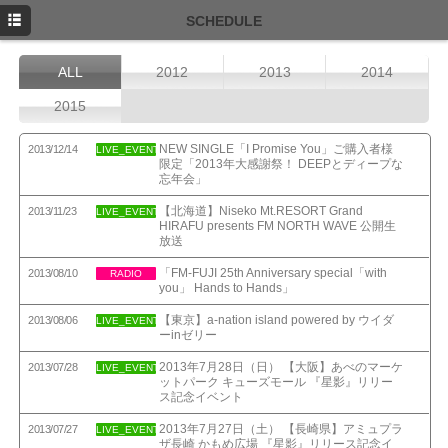
TOP
SCHEDULE
NEWS
ALL
2012
2013
2014
SCHEDULE
2015
PROFILE
NEW SINGLE「I Promise You」ご購入者様
2013/12/14
LIVE_EVENT
限定「2013年大感謝祭！ DEEPとディープな
DISCOGRAPHY
忘年会」
【北海道】Niseko Mt.RESORT Grand
FANCLUB
2013/11/23
LIVE_EVENT
HIRAFU presents FM NORTH WAVE 公開生
放送
「FM-FUJI 25th Anniversary special「with
2013/08/10
RADIO
you」 Hands to Hands」
【東京】a-nation island powered by ウイダ
2013/08/06
LIVE_EVENT
ーinゼリー
2013年7月28日（日） 【大阪】あべのマーケ
2013/07/28
LIVE_EVENT
ットパーク キューズモール 『星影』リリー
ス記念イベント
2013年7月27日（土） 【長崎県】アミュプラ
2013/07/27
LIVE_EVENT
ザ長崎 かもめ広場 『星影』リリース記念イ