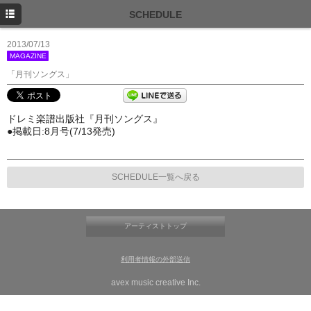
TOP
SCHEDULE
NEWS
2013/07/13
MAGAZINE
SCHEDULE
「月刊ソングス」
PROFILE
ドレミ楽譜出版社『月刊ソングス』
DISCOGRAPHY
●掲載日:8月号(7/13発売)
FANCLUB
SCHEDULE一覧へ戻る
アーティストトップ
利用者情報の外部送信
avex music creative Inc.