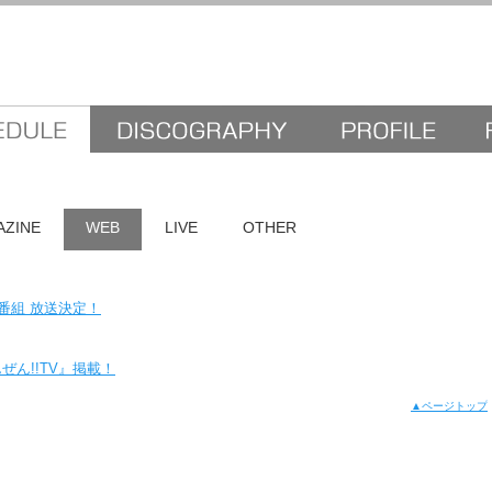
AZINE
WEB
LIVE
OTHER
 特別番組 放送決定！
ぜん!!TV』掲載！
▲ページトップ