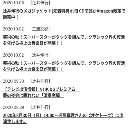
［辻井伸行］
2020.10.05
辻井伸行のメガジャケット(先着特典)付きCD商品がAmazon限定で
販売中！
［三浦文彰］
2020.10.02
芸術の秋！スーパースターがタッグを組んで、クラシック界の復活
を告げる極上の音楽祭が開幕！！
［辻井伸行］
2020.10.02
芸術の秋！スーパースターがタッグを組んで、クラシック界の復活
を告げる極上の音楽祭が開幕！！
［辻井伸行］
2020.09.30
【テレビ出演情報】NHK BSプレミアム
夢の夜会は眠れない「演奏家編」
［辻井伸行］
2020.08.29
2020年8月30日（日）14:00～遠藤真理さんの《オケトーク》に出
演致します。