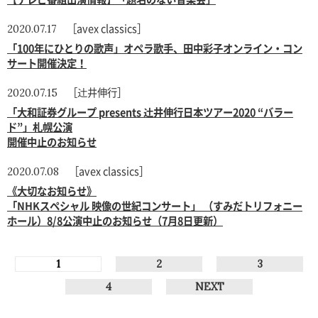
［avex classics］
2020.07.17
「100年にひとりの歌声」オペラ歌手、田中彩子オンライン・コン
サート開催決定！
［辻井伸行］
2020.07.15
「大和証券グループ presents 辻井伸行日本ツアー2020 “バラー
ド”」札幌公演
開催中止のお知らせ
［avex classics］
2020.07.08
《大切なお知らせ》
「NHKスペシャル 映像の世紀コンサート」 （すみだトリフォニー
ホール）8/8公演中止のお知らせ（7月8日更新）
1
2
3
4
NEXT