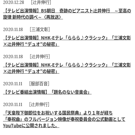
［辻井伸行］
2020.12.28
【テレビ出演情報】BS朝日 奇跡のピアニスト辻井伸行 ～至高の
旋律 新時代の調べ～〈再放送〉
［三浦文彰］
2020.11.18
【テレビ出演情報】NHK-Eテレ「ららら♪クラシック」「三浦文彰
×辻井伸行 “デュオ”の秘密」
［辻井伸行］
2020.11.18
【テレビ出演情報】NHK-Eテレ「ららら♪クラシック」「三浦文彰
×辻井伸行 “デュオ”の秘密」
［服部百音］
2020.11.11
【テレビ番組出演情報】「題名のない音楽会」
［辻井伸行］
2020.11.11
「天皇陛下御即位をお祝いする国民祭典」より１年が経ち
「奉祝曲」のフルバージョン映像が奉祝委員会の公式動画として
YouTubeに公開されました。