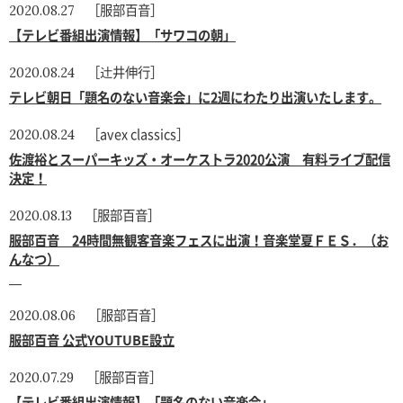
［服部百音］
2020.08.27
【テレビ番組出演情報】「サワコの朝」
［辻井伸行］
2020.08.24
テレビ朝日「題名のない音楽会」に2週にわたり出演いたします。
［avex classics］
2020.08.24
佐渡裕とスーパーキッズ・オーケストラ2020公演 有料ライブ配信
決定！
［服部百音］
2020.08.13
服部百音 24時間無観客音楽フェスに出演！音楽堂夏ＦＥＳ．（お
んなつ）
［服部百音］
2020.08.06
服部百音 公式YOUTUBE設立
［服部百音］
2020.07.29
【テレビ番組出演情報】「題名のない音楽会」