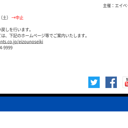
主催：エイベ
日（土）
→中止
い戻しを行います。
ては、下記のホームページ等でご案内いたします。
nts.co.jp/eizounoseiki
-9999