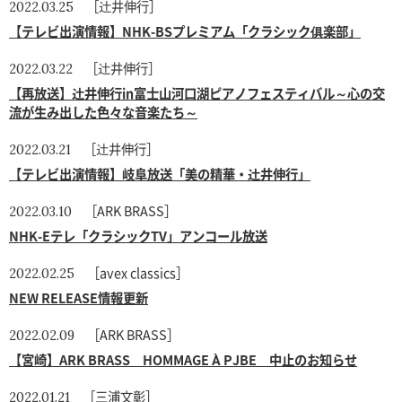
［辻井伸行］
2022.03.25
【テレビ出演情報】NHK-BSプレミアム「クラシック俱楽部」
［辻井伸行］
2022.03.22
【再放送】辻井伸行in富士山河口湖ピアノフェスティバル～心の交
流が生み出した色々な音楽たち～
［辻井伸行］
2022.03.21
【テレビ出演情報】岐阜放送「美の精華・辻井伸行」
［ARK BRASS］
2022.03.10
NHK-Eテレ「クラシックTV」アンコール放送
［avex classics］
2022.02.25
NEW RELEASE情報更新
［ARK BRASS］
2022.02.09
【宮崎】ARK BRASS HOMMAGE À PJBE 中止のお知らせ
［三浦文彰］
2022.01.21