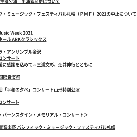
2月主催公演 出演者変更について
ク・ミュージック・フェスティバル札幌（ＰＭＦ）2021の中止について
Music Week 2021
ール ARKクラシックス
ラ・アンサンブル金沢
コンサート
援に感謝を込めて～三浦文彰、辻井伸行とともに
崎国際音楽祭
団「平和の夕べ」コンサート山形特別公演
Aコンサート
・バーンスタイン・メモリアル・コンサート＞
教育音楽祭 パシフィック・ミュージック・フェスティバル札幌