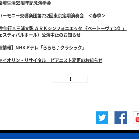
楽壇生活55周年記念演奏会
ハーモニー交響楽団第732回東京定期演奏会 ＜春季＞
辻井伸行×三浦文彰 ＡＲＫシンフォニエッタ 《ベートーヴェン》」
ェスティバルホール）公演中止のお知らせ
演情報】NHK-Eテレ「ららら♪クラシック」
ァイオリン・リサイタル ピアニスト変更のお知らせ
1