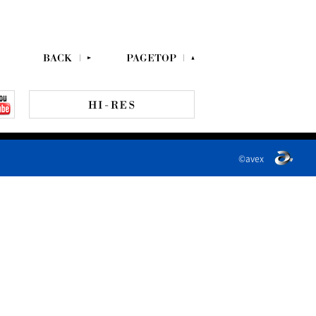
©avex