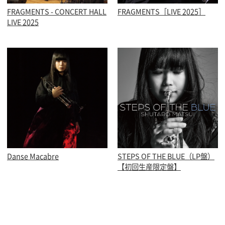
FRAGMENTS - CONCERT HALL
FRAGMENTS［LIVE 2025］
LIVE 2025
Danse Macabre
STEPS OF THE BLUE（LP盤）
【初回生産限定盤】