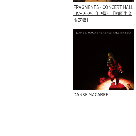
FRAGMENTS - CONCERT HALL
LIVE 2025（LP盤）【初回生産
限定盤】
DANSE MACABRE