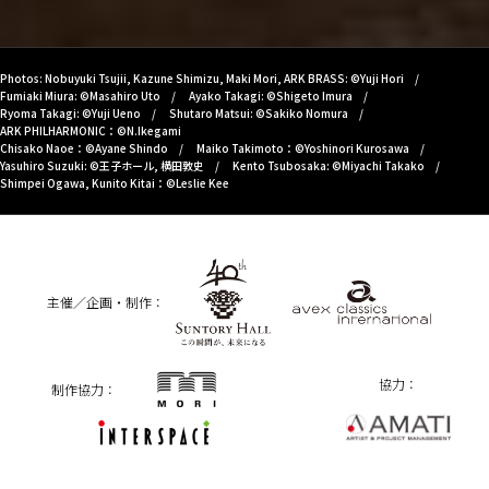
Photos: Nobuyuki Tsujii, Kazune Shimizu, Maki Mori, ARK BRASS: ©Yuji Hori
Fumiaki Miura: ©Masahiro Uto
Ayako Takagi: ©Shigeto Imura
Ryoma Takagi: ©Yuji Ueno
Shutaro Matsui: ©Sakiko Nomura
ARK PHILHARMONIC：©N.Ikegami
Chisako Naoe：©Ayane Shindo
Maiko Takimoto：©Yoshinori Kurosawa
Yasuhiro Suzuki: ©王子ホール, 横田敦史
Kento Tsubosaka: ©Miyachi Takako
Shimpei Ogawa, Kunito Kitai：©Leslie Kee
主催／企画・制作：
協力：
制作協力：