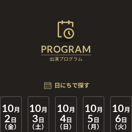
出演プログラム
日にちで探す
10
10
10
10
10
月
月
月
月
月
2
3
4
5
6
日
日
日
日
日
（金）
（土）
（日）
（月）
（火）