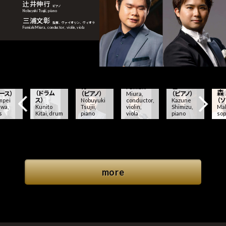
辻󠄀井伸行
ピアノ
Nobuyuki Tsujii,
piano
三浦文彰
指揮、
ヴァイオリン、
ヴィオラ
Fumiaki Miura,
conductor, violin,
viola
󠄀三浦文
彰
（指揮・ヴ
ァイオリ
ン・ヴィオ
󠄀きたい
小川晋
󠄀辻󠄀井伸
󠄀清水和
ラ）
くにと
行
音
Fumiaki
󠄀
（ドラム
ース）
（ピアノ）
（ピアノ）
Miura,
ス）
（
mpei
Nobuyuki
conductor,
Kazune
wa,
Kunito
Tsujii,
violin,
Shimizu,
Mak
s
Kitai, drum
piano
viola
piano
sop
more