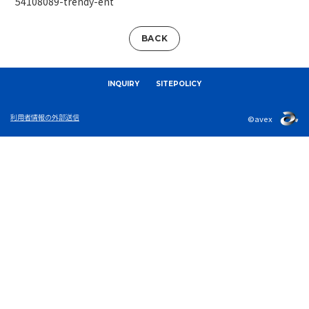
54108089-trendy-ent
BACK
INQUIRY
SITEPOLICY
利用者情報の外部送信
©avex