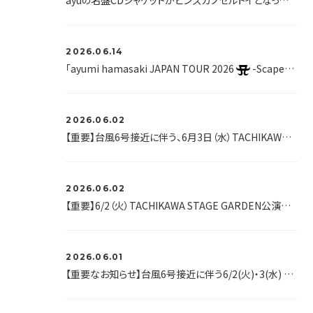
ayuの名盤CDジャケットがピンズカプセルトイとなって登場！東名阪でPOP UPイベントも開催！
2026.06.14
「ayumi hamasaki JAPAN TOUR 2026
-Scapegoat-」開催記念、浜崎あゆみオリジナルラベル缶ayu缶第２弾 が、大好評につき全国のサントリー自販機で再販決定！
2026.06.02
【重要】台風6号接近に伴う、6月3日（水）TACHIKAWA STAGE GARDEN公演の開催について
2026.06.02
【重要】6/2（火）TACHIKAWA STAGE GARDEN公演開催のご案内
2026.06.01
【重要なお知らせ】台風6号接近に伴う6/2(火)・3(水) 立川公演の開催について