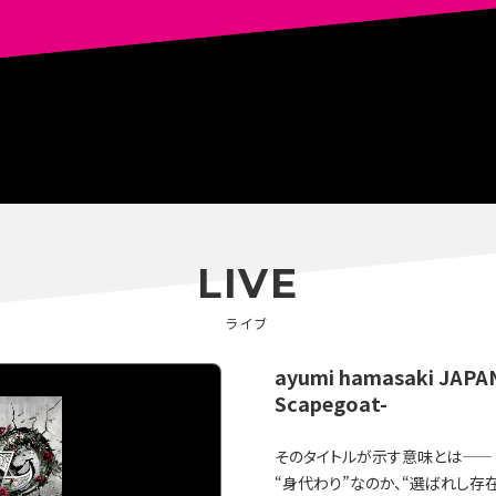
LIVE
ライブ
ayumi hamasaki JAPA
Scapegoat-
そのタイトルが示す意味とは——
“身代わり”なのか、“選ばれし存