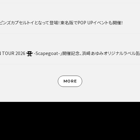
がピンズカプセルトイとなって登場！東名阪でPOP UPイベントも開催！
N TOUR 2026
-Scapegoat-」開催記念、浜崎あゆみオリジナルラベル缶ayu缶第２弾 
MORE