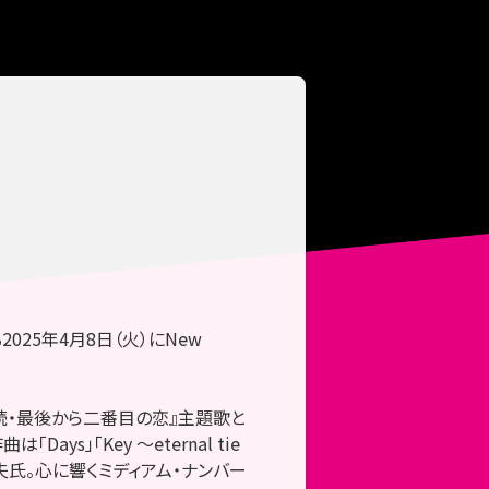
025年4月8日（火）にNew
！
・続・最後から二番目の恋』主題歌と
ays」「Key ～eternal tie
夫氏。心に響くミディアム・ナンバー