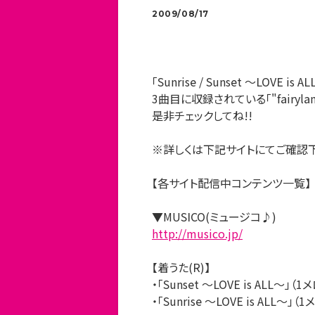
2009/08/17
「Sunrise / Sunset ～LO
3曲目に収録されている「"fairyland-g
是非チェックしてね!!
※詳しくは下記サイトにてご確認下
【各サイト配信中コンテンツ一覧】
▼MUSICO(ミュージコ♪)
http://musico.jp/
【着うた(R)】
・「Sunset ～LOVE is ALL～
・「Sunrise ～LOVE is ALL