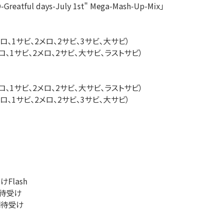
D-Greatful days-July 1st" Mega-Mash-Up-Mix」
～」（1メロ、1サビ、2メロ、2サビ、3サビ、大サビ）
」（1メロ、1サビ、2メロ、2サビ、大サビ、ラストサビ）
】
」（1メロ、1サビ、2メロ、2サビ、大サビ、ラストサビ）
～」（1メロ、1サビ、2メロ、2サビ、3サビ、大サビ）
受けFlash
歌詞待受け
」歌詞待受け