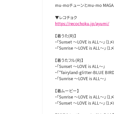
mu-moチューンとmu-mo MA
▼レコチョク
https://recochoku.jp/ayumi/
【着うた(R)】
・「Sunset ～LOVE is ALL～
・「Sunrise ～LOVE is ALL
【着うたフル(R)】
・「Sunset ～LOVE is ALL～」
・「"fairyland-glitter-BLUE BIR
・「Sunrise ～LOVE is ALL～」
【着ムービー】
・「Sunrise ～LOVE is ALL
・「Sunset ～LOVE is ALL～