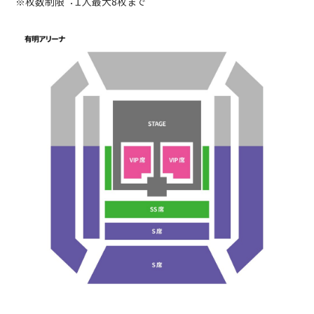
※枚数制限︓１⼈最⼤8枚まで