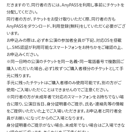
だきますので、同行者の方には、AnyPASSを利用し事前にチケットを
分配してください。
同行者の方が、チケットをお受け取りいただく際、同行者の方も
AnyPASSをダウンロード、利用登録(無料)をしていただく必要がござ
います。
お申込みの際は、必ず本公演の参加者全員が下記、対応OSを搭載
し、SMS認証が利用可能なスマートフォンをお持ちかをご確認の上、
お申込みください。
※同一日時の公演のチケットを同一名義・同一電話番号で複数回ご
購入いただいた場合、必ず1枚ずつご購入者様分のチケットとして手
元に残ります。
手元に残ったチケットはご購入者様のみ使用可能です。別の方がご
使用・ご入場いただくことはできませんのでご注意ください。
※同行者の方が未成年者で対応のスマートフォンをお持ちでない場
合に限り、公演日当日、身分証明書のご提示、氏名・連絡先等の情報
をご提供いただいた上でご入場いただきます。お申込者と同行者全
員がお揃いになってからのご入場となります。
身分証明書のご提示がない場合、未成年でない場合はご入場できな
い場合がございます。あらかじめご了承ください。