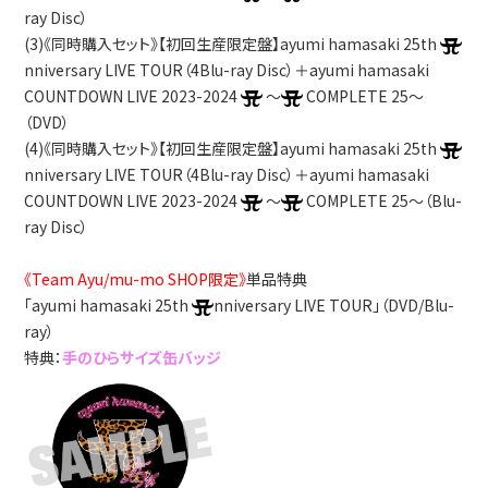
ray Disc）
(3)《同時購入セット》【初回生産限定盤】ayumi hamasaki 25th
nniversary LIVE TOUR（4Blu-ray Disc）＋ayumi hamasaki
COUNTDOWN LIVE 2023-2024
～
COMPLETE 25～
（DVD）
(4)《同時購入セット》【初回生産限定盤】ayumi hamasaki 25th
nniversary LIVE TOUR（4Blu-ray Disc）＋ayumi hamasaki
COUNTDOWN LIVE 2023-2024
～
COMPLETE 25～（Blu-
ray Disc）
《Team Ayu/mu-mo SHOP限定》
単品特典
「ayumi hamasaki 25th
nniversary LIVE TOUR」（DVD/Blu-
ray）
特典：
手のひらサイズ缶バッジ