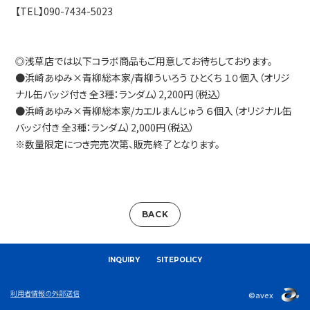
【TEL】090-7434-5023
◎浅草店では以下コラボ商品もご用意してお待ちしております。
●浜崎あゆみ×青柳総本家/青柳ういろう ひとくち １０個入（オリジ
ナル缶バッジ付き 全3種：ランダム）2,200円（税込）
●浜崎あゆみ×青柳総本家/カエルまんじゅう ６個入（オリジナル缶
バッジ付き 全3種：ランダム）2,000円（税込）
※数量限定につき完売次第、販売終了となります。
BACK
INQUIRY
SITEPOLICY
利用者情報の外部送信
©avex