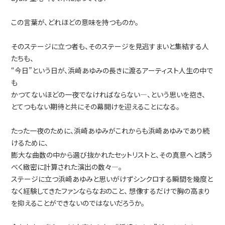
この言葉が、どれほどの意味を持つものか。
そのステージに立つ者も、そのステージを見逃すまいと集結する人
たちも、
“今日”という日が、浜崎あゆみの長きに渡るアーティスト人生の中で
も
かつてないほどの一夜でなければならない―、という思いを抱き、
とてつもない期待と共にその幕開けを迎えることになる。
たった一夜のために、浜崎あゆみがこれからも浜崎あゆみであり続
けるために、
膨大な曲数の中から選び抜かれたセットリストと、その真意へと誘う
べく緻密に計算された演出の数々―。
ステージに立つ浜崎あゆみと思いがけずシンクロする瞬間を幾度と
なく経験してきたファンならなおのこと、 想像するだけで胸の高まり
を抑えることができないのではないだろうか。