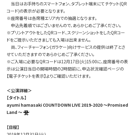
当日はお手持ちのスマートフォン、タブレット端末にてチケット(QR
コード)の表示が必要となります。
※座席番号は各席種エリア内での抽選となります。
申込先着順ではございませんので、あらかじめご了承ください。
※プリントアウトをしたQRコード、スクリーンショットをしたQRコー
ドをご提示いただきましても入場は出来ません。
尚、フィーチャーフォン(ガラケー)向けサービスの提供は終了とさ
せていただきますのであらかじめご了承ください。
※ご入場に必要なQRコードは12月17日(火)15:00に、座席番号の表
示は公演日当日の開場時間の2時間前に、申込状況確認ページの
【電子チケットを表示】よりご確認いただけます。
＜公演詳細＞
【タイトル】
ayumi hamasaki COUNTDOWN LIVE 2019-2020 ～Promised
Land ～
【日程】
2019年12月31日(火)