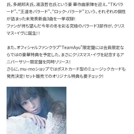
氏、多胡邦夫氏、湯汲哲也氏という豪 華作曲家陣を迎え、“TKバラ
ード”、“王道冬バラード”、“ロック・バラード”という、それぞれの個性
が詰まった未発表新曲3曲を一挙収録！
ファンが待ち望んだ今年の冬を彩る究極のバラード3部作が、クリス
マス・イヴに誕生！！
また、オフィシャルファンクラブ“TeamAyu”限定盤には会員限定な
らではの豪華特典を予定した、まさにクリスマス・イヴを記念するア
ニバーサリー限定盤を同時リリース！
さらに、mu-moショップではポストカード型のミュージックカードも
発売決定！セット販売でのオリジナル特典も要チェック！