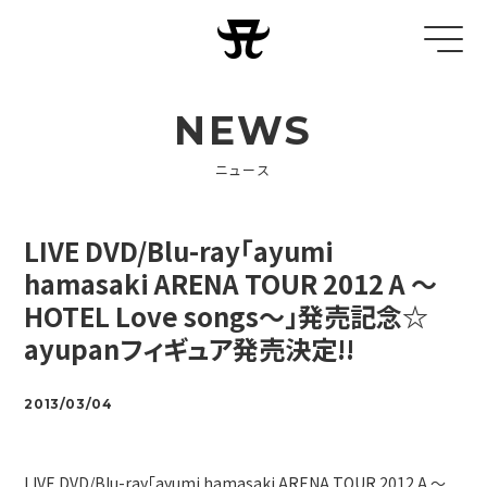
NEWS
ニュース
LIVE DVD/Blu-ray「ayumi
hamasaki ARENA TOUR 2012 A ～
HOTEL Love songs～」発売記念☆
ayupanフィギュア発売決定!!
2013/03/04
LIVE DVD/Blu-ray「ayumi hamasaki ARENA TOUR 2012 A ～