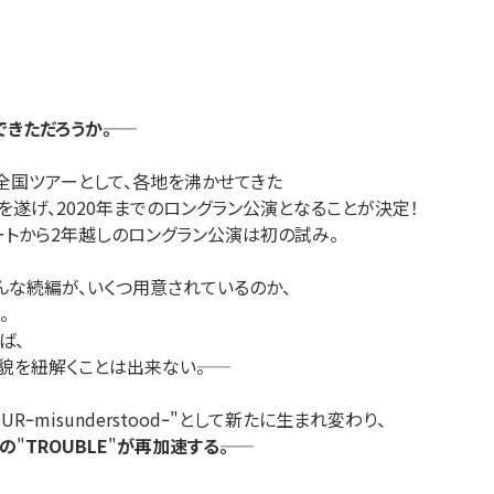
ただろうか――。
最後の全国ツアーとして、各地を沸かせてきた
化を遂げ、2020年までのロ
ングラン公演となることが決定！
ートから2年越しのロングラン公
演は初の試み。
んな続編が、
いくつ用意されているのか、
。
ば、
貌を紐解くことは出来ない――
。
URｰmisunderstoodｰ"として新たに生まれ変わり、
uの
"
TROUBLE
"
が再加速する――。