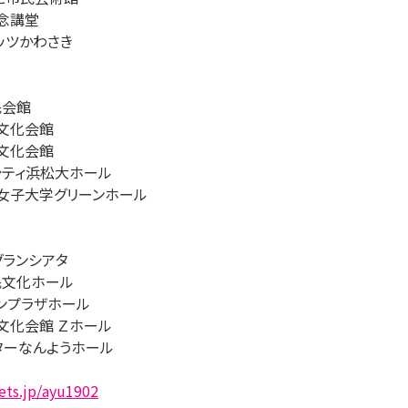
記念講堂
ルッツかわさき
民会館
市文化会館
市文化会館
トシティ浜松大ホール
相模女子大学グリーンホール
oグランシアタ
市民文化ホール
サンプラザホール
市文化会館 Ｚホール
ルターなんようホール
kets.jp/ayu1902