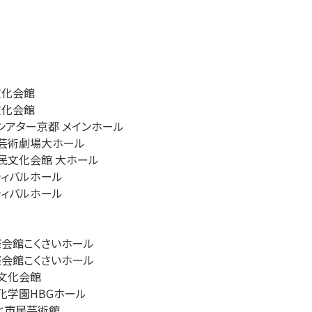
文化会館
文化会館
ムシアター京都 メインホール
知県芸術劇場大ホール
岡市民文化会館 大ホール
スティバルホール
スティバルホール
国際会館こくさいホール
国際会館こくさいホール
市文化会館
文化学園HBGホール
もと市民芸術館