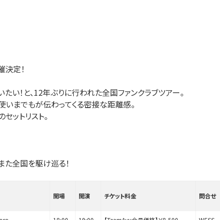
6開催決定！
いたい！と、12年ぶりに行われた全国ファンクラブツアー。
息使いまでもが伝わってくる密接な距離感。
のセットリスト。
秋また全国を駆け巡る！
開場
開演
チケット料金
問合せ
oro
18:00
19:00
【TeamAyu会員価格】￥8,500
WESS