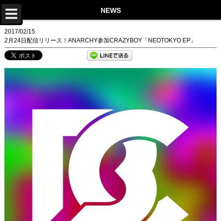
TOP
NEWS
NEWS
2017/02/15
2月24日配信リリース！ANARCHY参加CRAZYBOY「NEOTOKYO EP」
LIVE
DISCOGRAPHY
VIDEO
PROFILE
STORE
Twitter
Instagram
LINE
Facebook
YouTube