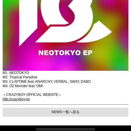
M1. NEOTOKYO
M2. Tropical Paradise
M3. CLAPTIME feat. ANARCHY, VERBAL, SWAY, DABO
M4. OZ Monster feat. OMI
＜CRAZYBOY OFFICIAL WEBSITE＞
http://crazyboy.jp/
NEWS一覧へ戻る