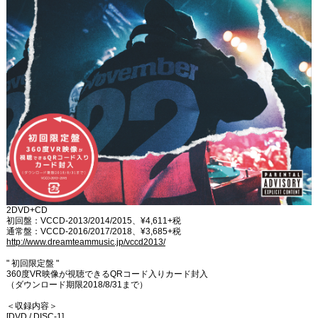
2DVD+CD
初回盤：VCCD-2013/2014/2015、¥4,611+税
通常盤：VCCD-2016/2017/2018、¥3,685+税
http://www.dreamteammusic.jp/vccd2013/
" 初回限定盤 "
360度VR映像が視聴できるQRコード入りカード封入
（ダウンロード期限2018/8/31まで）
＜収録内容＞
[DVD / DISC-1]