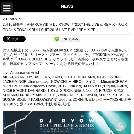
TOP
NEWS
NEWS
2017/02/15
2月16日発売！ANARCHY出演 DJ RYOW 「"216" THE LIVE & REMIX -TOUR
LIVE
FINAL & TOKAI X BULLSHIT 2016 LIVE DVD / REMIX EP-」
DISCOGRAPHY
約50名以上ものラッパーらが渋谷HARLEMに集結し、DJ RYOW が人生をかけ
VIDEO
て挑んだ「216」リリース・ツアー・ファイナル、そしてTOKONA-Xへの想い
を繋ぐ「TOKAI X BULLSHIT」がコラボした、奇跡の一夜を余すことなく映像
PROFILE
化！日本のヒップホップ・シーンにおける歴史の証人たれ！
Live Appearance Artist
STORE
AK-69, ANARCHY, BALLERS, DABO, DUTCH MONTANA, ILL-BOSSTINO,
JAZEE MINOR, Jinmenusagi, KOWICHI, MIHIRO～マイロ～, Minami(CREAM),
MONYPETZJNKMN(Mony Horse, PETZ, JNKMN), M.O.S.A.D.(“E”qual, AKIRA),
Twitter
N.C.B.B(HOKT, DAI-HARD, 1-KYU, SPOCK, 恵庭のシュウ), RYUZO, R-指定,
SHITAKILI IX(BIG Iz’ MAFIA, D+C, ZANG HAOZI, ROWSHI), SOCKS, STEALER,
Instagram
SUGAR SOUL, T-PABLOW(2WIN), Zeebra, ZORN, 餓鬼レンジャー(YOSHI, ポチ
ョムキン), 漢 a.k.a. GAMI, 十影, 般若, 紅桜
LINE
Facebook
YouTube