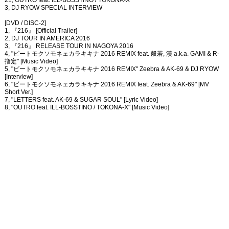
21, OUTRO feat. ILL-BOSSTINO / TOKONA-X
3, DJ RYOW SPECIAL INTERVIEW
[DVD / DISC-2]
1, 『216』 [Official Trailer]
2, DJ TOUR IN AMERICA 2016
3, 『216』 RELEASE TOUR IN NAGOYA 2016
4, "ビートモクソモネェカラキキナ 2016 REMIX feat. 般若, 漢 a.k.a. GAMI & R-
指定" [Music Video]
5, "ビートモクソモネェカラキキナ 2016 REMIX" Zeebra & AK-69 & DJ RYOW
[Interview]
6, "ビートモクソモネェカラキキナ 2016 REMIX feat. Zeebra & AK-69" [MV
Short Ver.]
7, "LETTERS feat. AK-69 & SUGAR SOUL" [Lyric Video]
8, "OUTRO feat. ILL-BOSSTINO / TOKONA-X" [Music Video]
9, 『THE MIX TAPE VOLUME #4 -Throw Back Everyday -』 [CM]
[CD]
1, OUTRO REMIX feat. ILL-BOSSTINO / TOKONA-X
2, BORN AGAIN REMIX feat. MACCHO, "E"qual & MIHIRO～マイロ～
3. ビートモクソモネェカラキキナ 2016 REMIX feat. 般若 & 漢 a.k.a. GAMI
4, LOUD REMIX feat. SOCKS, 十影 & Jinmenusagi
5, GONE REMIX feat. MONYPETZJNKMN
6, LETTERS REMIX feat. AK-69 & SUGAR SOUL
NEWS一覧へ戻る