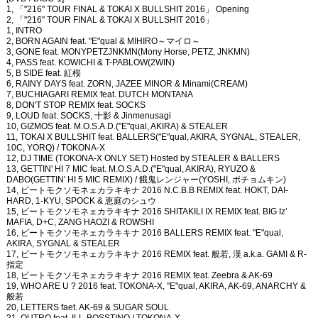
1, 「"216" TOUR FINAL & TOKAI X BULLSHIT 2016」 Opening
2, 「"216" TOUR FINAL & TOKAI X BULLSHIT 2016」
1, INTRO
2, BORN AGAIN feat. "E"qual & MIHIRO～マイロ～
3, GONE feat. MONYPETZJNKMN(Mony Horse, PETZ, JNKMN)
4, PASS feat. KOWICHI & T-PABLOW(2WIN)
5, B SIDE feat. 紅桜
6, RAINY DAYS feat. ZORN, JAZEE MINOR & Minami(CREAM)
7, BUCHIAGARI REMIX feat. DUTCH MONTANA
8, DON'T STOP REMIX feat. SOCKS
9, LOUD feat. SOCKS, 十影 & Jinmenusagi
10, GIZMOS feat. M.O.S.A.D.("E"qual, AKIRA) & STEALER
11, TOKAI X BULLSHIT feat. BALLERS("E"qual, AKIRA, SYGNAL, STEALER,
10C, YORQ) / TOKONA-X
12, DJ TIME (TOKONA-X ONLY SET) Hosted by STEALER & BALLERS
13, GETTIN' HI 7 MIC feat. M.O.S.A.D.("E"qual, AKIRA), RYUZO &
DABO(GETTIN' HI 5 MIC REMIX) / 餓鬼レンジャー(YOSHI, ポチョムキン)
14, ビートモクソモネェカラキキナ 2016 N.C.B.B REMIX feat. HOKT, DAI-
HARD, 1-KYU, SPOCK & 恵庭のシュウ
15, ビートモクソモネェカラキキナ 2016 SHITAKILI IX REMIX feat. BIG Iz’
MAFIA, D+C, ZANG HAOZI & ROWSHI
16, ビートモクソモネェカラキキナ 2016 BALLERS REMIX feat. "E"qual,
AKIRA, SYGNAL & STEALER
17, ビートモクソモネェカラキキナ 2016 REMIX feat. 般若, 漢 a.k.a. GAMI & R-
指定
18, ビートモクソモネェカラキキナ 2016 REMIX feat. Zeebra & AK-69
19, WHO ARE U ? 2016 feat. TOKONA-X, "E"qual, AKIRA, AK-69, ANARCHY &
般若
20, LETTERS faet. AK-69 & SUGAR SOUL