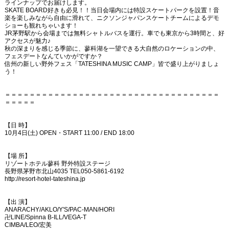
ラインナップでお届けします。
SKATE BOARD好きも必見！！当日会場内には特設スケートパークを設置！音
楽を楽しみながら自由に滑れて、ニクソンジャパンスケートチームによるデモ
ショーも観れちゃいます！
JR茅野駅から会場までは無料シャトルバスを運行。車でも東京から3時間と、好
アクセスが魅力♪
秋の深まりを感じる季節に、蓼科湖を一望できる大自然のロケーションの中、
フェスデートなんていかがですか？
信州の新しい野外フェス「TATESHINA MUSIC CAMP」皆で盛り上がりましょ
う！
＝＝＝＝＝＝＝＝＝＝＝＝＝＝＝＝＝＝＝＝＝＝＝＝＝＝＝＝＝＝＝＝＝＝＝
＝＝＝＝＝
【日 時】
10月4日(土) OPEN・START 11:00 / END 18:00
【場 所】
リゾートホテル蓼科 野外特設ステージ
長野県茅野市北山4035 TEL050-5861-6192
http://resort-hotel-tateshina.jp
【出 演】
ANARACHY/AKLO/Y'S/PAC-MAN/HORI
卍LINE/Spinna B-ILL/VEGA-T
CIMBA/LEO/宏美