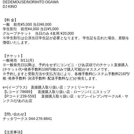
DEDEMOUSE/NORIHITO OGAWA
DJ KINO
【料 金】
一般 前売¥5,000 当日¥6,000
学生割引 前売¥4,000 当日¥5,000
グループチケット 当日のみ 4名用 ¥20,000
※学生割引は公演当日学生証が必要となります。 学生証を忘れた場合、差額を
徴収いたします。
【チケット】
一般発売 8/11(月)
※一般発売日以降は、予約をせずにコンビニ・ぴあ店頭でのチケット直接購入
(チケット代+発券手数料108円/枚のみで購入可能)がオススメです。
※予約しますと受取方法や支払方法により、各種手数料(システム手数料216円/
枚･発券手数料･決済手数料･配送手数料など)が発生します。
e+(イープラス) 直接購入取り扱い店：ファミリーマート
【Lコード:78689】 直接購入取り扱い店：ローソン/ミニストップ
【Pコード:239-559】 直接購入取り扱い店：セブン‐イレブン/サークルK・サ
ンクス/ぴあのお店
【問い合わせ】
チッタワークス 044-276-8841
【注意事項】