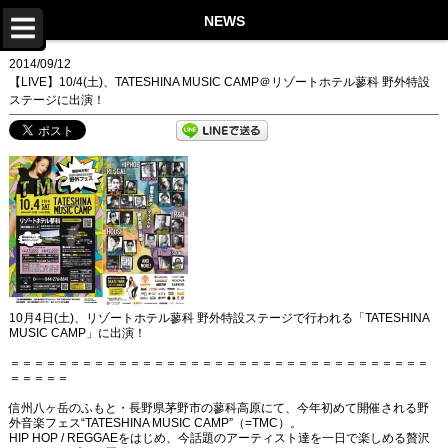
TOP
NEWS
NEWS
2014/09/12
【LIVE】10/4(土)、TATESHINA MUSIC CAMP＠リゾートホテル蓼科 野外特設
LIVE
ステージに出演！
DISCOGRAPHY
VIDEO
PROFILE
STORE
Twitter
10月4日(土)、リゾートホテル蓼科 野外特設ステージで行われる「TATESHINA
Instagram
MUSIC CAMP」に出演！
＝＝＝＝＝＝＝＝＝＝＝＝＝＝＝＝＝＝＝＝＝＝＝＝＝＝＝＝＝＝＝＝＝＝＝
LINE
＝＝＝＝＝
Facebook
信州八ヶ岳のふもと・長野県茅野市の蓼科高原にて、今年初めて開催される野
外音楽フェス“TATESHINA MUSIC CAMP”（=TMC）。
HIP HOP / REGGAEをはじめ、今話題のアーティスト達を一日で楽しめる贅沢
YouTube