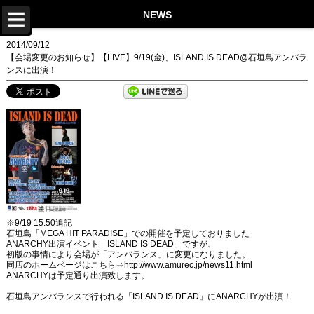
TOP
NEWS
NEWS
2014/09/12
【会場変更のお知らせ】【LIVE】9/19(金)、ISLAND IS DEAD@石垣島アンバラ
LIVE
ンスに出演！
DISCOGRAPHY
VIDEO
PROFILE
STORE
Twitter
※9/19 15:50追記
Instagram
石垣島「MEGA HIT PARADISE」での開催を予定しておりました
ANARCHY出演イベント「ISLAND IS DEAD」ですが、
初版の事情により会場が「アンバランス」に変更になりました。
LINE
同店のホームページはこちら⇒http://www.amurec.jp/news11.html
ANARCHYは予定通り出演致します。
Facebook
石垣島アンバランスで行われる「ISLAND IS DEAD」にANARCHYが出演！
YouTube