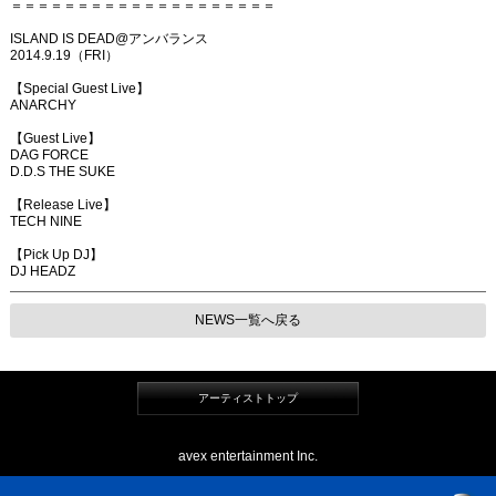
＝＝＝＝＝＝＝＝＝＝＝＝＝＝＝＝＝＝＝＝
ISLAND IS DEAD@アンバランス
2014.9.19（FRI）
【Special Guest Live】
ANARCHY
【Guest Live】
DAG FORCE
D.D.S THE SUKE
【Release Live】
TECH NINE
【Pick Up DJ】
DJ HEADZ
NEWS一覧へ戻る
アーティストトップ
avex entertainment Inc.