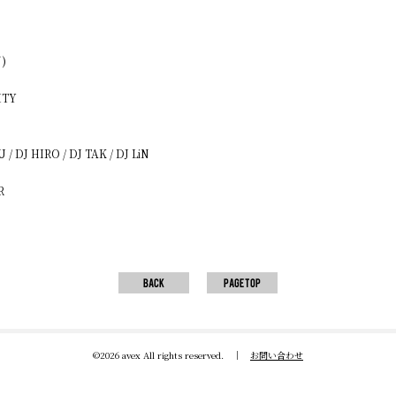
)
ITY
 / DJ HIRO / DJ TAK / DJ LiN
R
©2026 avex All rights reserved.
｜
お問い合わせ