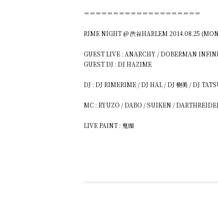
＝＝＝＝＝＝＝＝＝＝＝＝＝＝＝＝＝＝＝＝
RIME NIGHT @ 渋谷HARLEM 2014.08.25 (MON
GUEST LIVE : ANARCHY / DOBERMAN INFIN
GUEST DJ : DJ HAZIME
DJ : DJ RIMERIME / DJ HAL / DJ 樹美 / DJ TATSU
MC : RYUZO / DABO / SUIKEN / DARTHREIDE
LIVE PAINT : 鬼頭