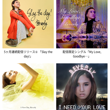
5ヶ月連続配信リリース① 「Slay the
配信限定シングル「My Love,
day!」
Goodbye…」