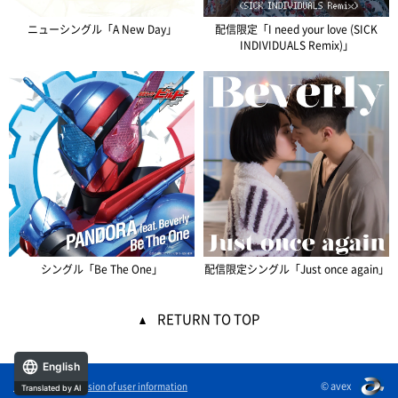
ニューシングル「A New Day」
配信限定「I need your love (SICK
INDIVIDUALS Remix)」
シングル「Be The One」
配信限定シングル「Just once again」
RETURN TO TOP
English
© avex
External transmission of user information
Translated by AI