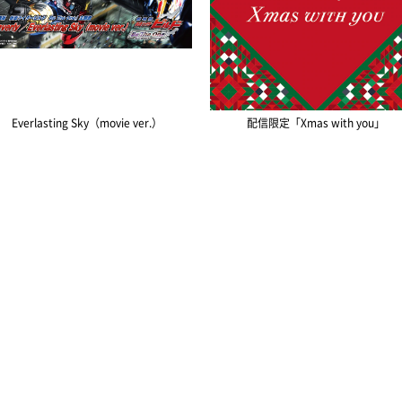
Everlasting Sky（movie ver.）
配信限定「Xmas with you」