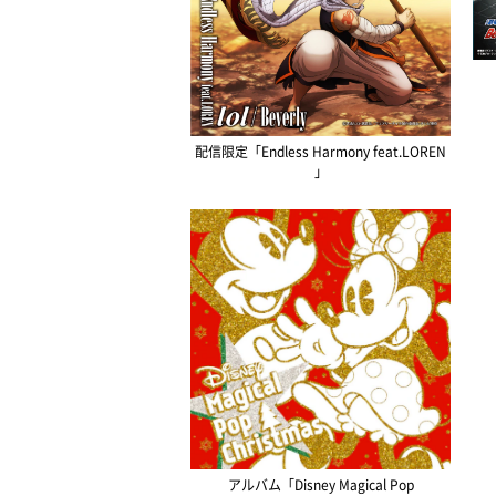
配信限定「Endless Harmony feat.LOREN
」
アルバム「Disney Magical Pop