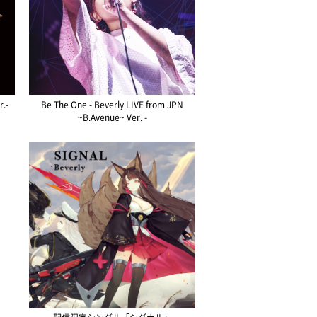
r.-
Be The One - Beverly LIVE from JPN
~B.Avenue~ Ver. -