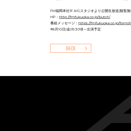
FM福岡本社1F AIGスタジオより公開生放送[観覧無
HP：
http://fmfukuoka.co.jp/butch/
番組メッセージ：
https://fmfukuoka.co.jp/form
※8月10日(金)15:30頃～出演予定
BACK