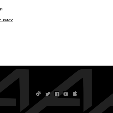
料]
/m_butch/